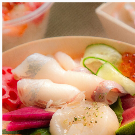
内
容
を
ス
キ
ッ
プ