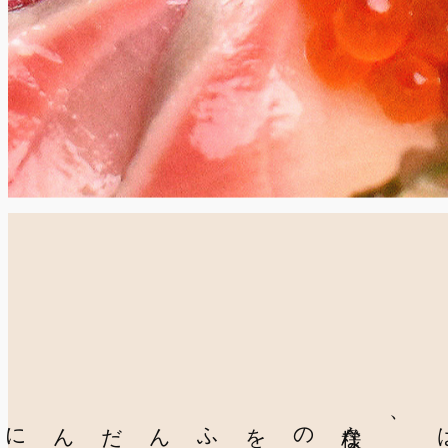
様々な
種類
の
魚介
をふんだんに
使用
した
海鮮丼
では、