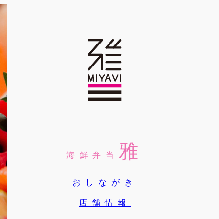
雅
海鮮弁当
おしながき
店舗情報